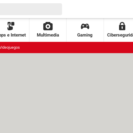
ps e Internet
Multimedia
Gaming
Cibersegurid
Videojuegos