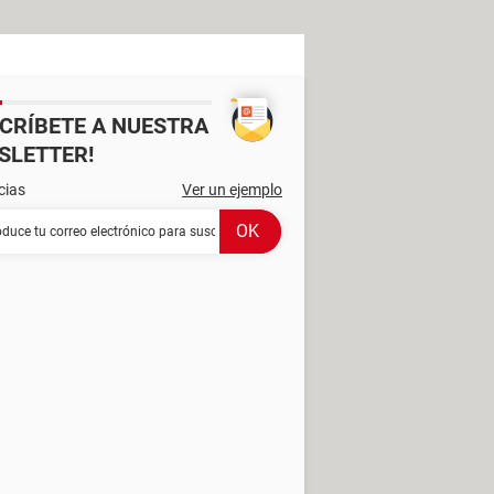
SCRÍBETE A NUESTRA
SLETTER!
cias
Ver un ejemplo