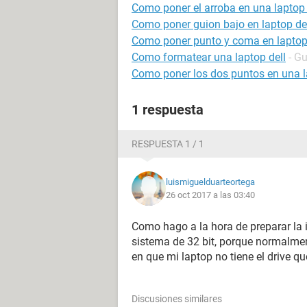
Como poner el arroba en una laptop 
Como poner guion bajo en laptop de
Como poner punto y coma en lapto
Como formatear una laptop dell
- G
Como poner los dos puntos en una l
1 respuesta
RESPUESTA 1 / 1
luismiguelduarteortega
26 oct 2017 a las 03:40
Como hago a la hora de preparar la 
sistema de 32 bit, porque normalme
en que mi laptop no tiene el drive qu
Discusiones similares