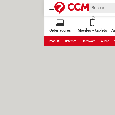
Ordenadores
Móviles y tablets
Ap
macOS
Internet
Hardware
Audio