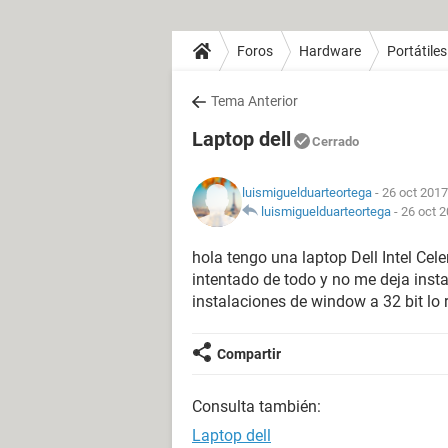
Foros
Hardware
Portátiles
Tema Anterior
Laptop dell
Cerrado
luismiguelduarteortega
- 26 oct 2017
luismiguelduarteortega
-
26 oct 2
hola tengo una laptop Dell Intel Ce
intentado de todo y no me deja inst
instalaciones de window a 32 bit l
Compartir
Consulta también:
Laptop dell