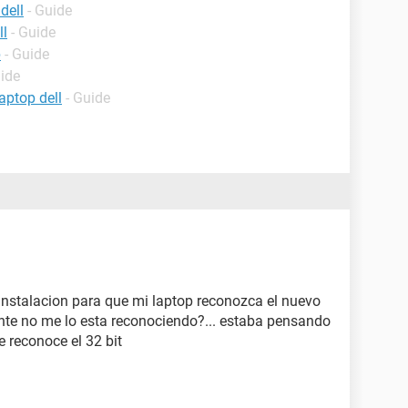
dell
- Guide
ll
- Guide
p
- Guide
uide
aptop dell
- Guide
instalacion para que mi laptop reconozca el nuevo
nte no me lo esta reconociendo?... estaba pensando
e reconoce el 32 bit