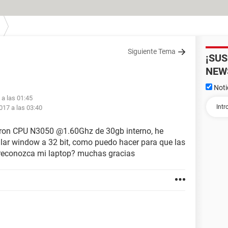
Siguiente Tema
¡SU
NEW
Noti
 a las 01:45
017 a las 03:40
leron CPU N3050 @1.60Ghz de 30gb interno, he
alar window a 32 bit, como puedo hacer para que las
o reconozca mi laptop? muchas gracias