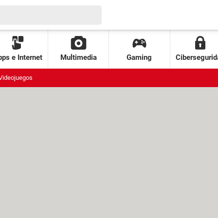
ps e Internet
Multimedia
Gaming
Cibersegurid
Videojuegos