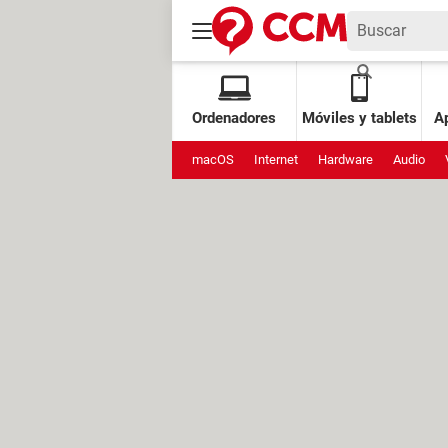
Ordenadores
Móviles y tablets
Ap
macOS
Internet
Hardware
Audio