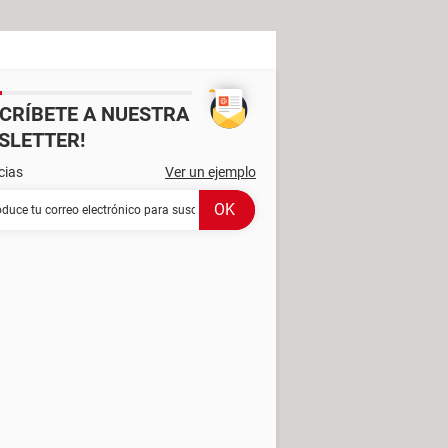
SCRÍBETE A NUESTRA
SLETTER!
cias
Ver un ejemplo