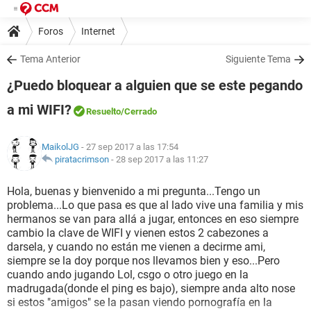
Foros
Internet
Tema Anterior
Siguiente Tema
¿Puedo bloquear a alguien que se este pegando
a mi WIFI?
Resuelto
/Cerrado
MaikolJG
- 27 sep 2017 a las 17:54
piratacrimson
-
28 sep 2017 a las 11:27
Hola, buenas y bienvenido a mi pregunta...Tengo un
problema...Lo que pasa es que al lado vive una familia y mis
hermanos se van para allá a jugar, entonces en eso siempre
cambio la clave de WIFI y vienen estos 2 cabezones a
darsela, y cuando no están me vienen a decirme ami,
siempre se la doy porque nos llevamos bien y eso...Pero
cuando ando jugando Lol, csgo o otro juego en la
madrugada(donde el ping es bajo), siempre anda alto nose
si estos "amigos" se la pasan viendo pornografía en la