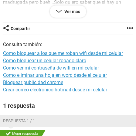
madrugada pero bueh...Solo quiero saber que si hay un
método para bloquearle el WIFI, ya lo he intentado ponerlo
Ver más
INVISIBLE y cambiando contraseña, pero nose lo que hacen
que siempre encuentran el WIFI por el nombre y piden de
nuevo la contraseña...Quiero saber si hay otro método
Compartir
bloqueandole el wifi pero que le salga que se esta pegando
al internet...PARA QUE NO ESTÉN PIDIÉNDOME LA
Consulta también:
CONTRASEÑA O QUE REINICIE EL ROUTER...¡¡HELP ME!!
Como bloquear a los que me roban wifi desde mi celular
Como bloquear un celular robado claro
Como ver mi contraseña de wifi en mi celular
Como eliminar una hoja en word desde el celular
Bloquear publicidad chrome
Crear correo electrónico hotmail desde mi celular
1 respuesta
RESPUESTA 1 / 1
Mejor respuesta