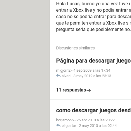
Hola Lucas, bueno yo una vez tuve 
entrar a Xbox live y no podia entrar
caso no se podria entrar para descar
que te permiten entrar a Xbox live s
pregunta seria que posiblemente no
Discusiones similares
Página para descargar juego
migjorn2
-
4 sep 2009 a las 17:34
alvari
-
8 may 2012 a las 23:13
11 respuestas
como descargar juegos desde
borjamon5
-
25 abr 2013 a las 20:22
el gestor
-
2 may 2013 a las 02:44