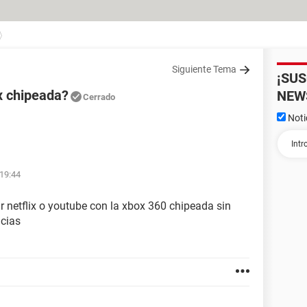
Siguiente Tema
¡SU
x chipeada?
NEW
Cerrado
Noti
 19:44
ar netflix o youtube con la xbox 360 chipeada sin
cias