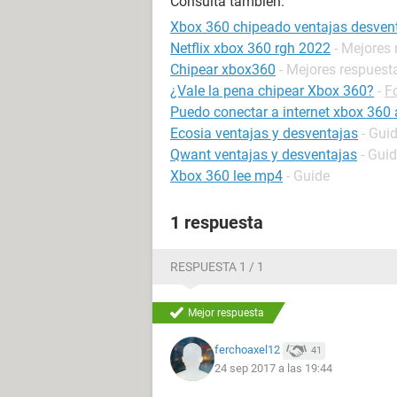
Consulta también:
Xbox 360 chipeado ventajas desven
Netflix xbox 360 rgh 2022
- Mejores
Chipear xbox360
- Mejores respuest
¿Vale la pena chipear Xbox 360?
-
F
Puedo conectar a internet xbox 360 
Ecosia ventajas y desventajas
- Gui
Qwant ventajas y desventajas
- Gui
Xbox 360 lee mp4
- Guide
1 respuesta
RESPUESTA 1 / 1
Mejor respuesta
ferchoaxel12
41
24 sep 2017 a las 19:44