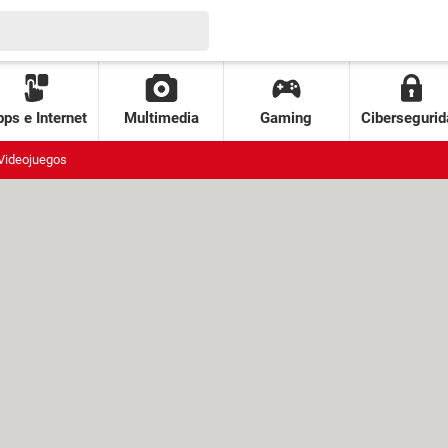
ps e Internet
Multimedia
Gaming
Cibersegurid
Videojuegos