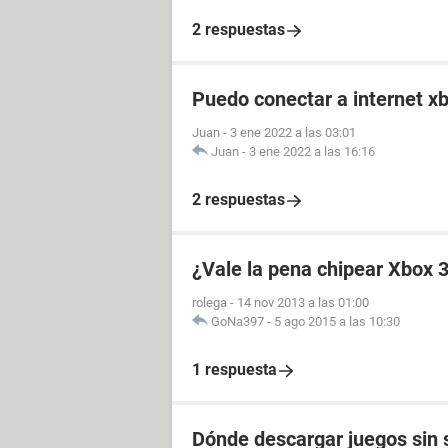
2 respuestas
Puedo conectar a internet x
Juan
-
3 ene 2022 a las 03:01
Juan
-
3 ene 2022 a las 16:16
2 respuestas
¿Vale la pena chipear Xbox 
rolega
-
14 nov 2013 a las 01:00
GoNa397
-
5 ago 2015 a las 10:30
1 respuesta
Dónde descargar juegos sin s