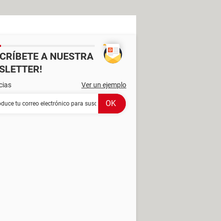
SCRÍBETE A NUESTRA
SLETTER!
cias
Ver un ejemplo