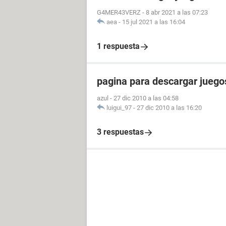
G4MER43VERZ
-
8 abr 2021 a las 07:23
aea
-
15 jul 2021 a las 16:04
1 respuesta
pagina para descargar juego
azul
-
27 dic 2010 a las 04:58
luigui_97
-
27 dic 2010 a las 16:20
3 respuestas