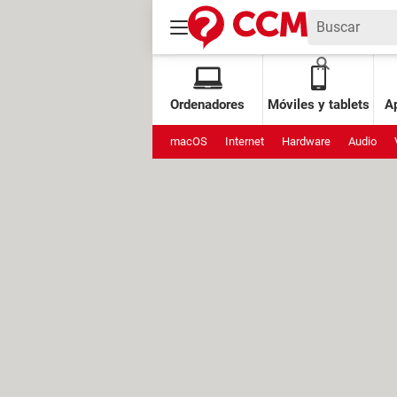
Ordenadores
Móviles y tablets
Ap
macOS
Internet
Hardware
Audio