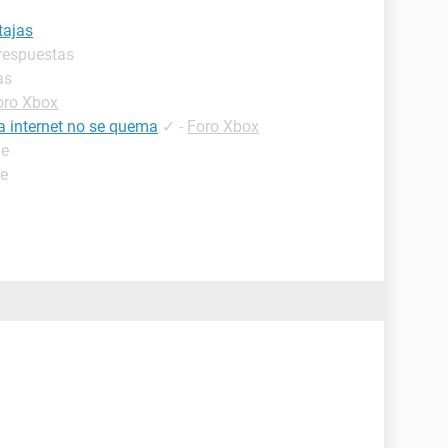
tajas
 respuestas
as
oro Xbox
a internet no se quema
✓
-
Foro Xbox
de
de