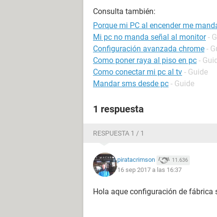
Consulta también:
Porque mi PC al encender me manda
Mi pc no manda señal al monitor
- 
Configuración avanzada chrome
- G
Como poner raya al piso en pc
- Gui
Como conectar mi pc al tv
- Guide
Mandar sms desde pc
- Guide
1 respuesta
RESPUESTA 1 / 1
piratacrimson
11.636
16 sep 2017 a las 16:37
Hola aque configuración de fábrica