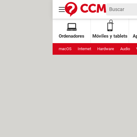
Ordenadores
Móviles y tablets
Ap
macOS
Internet
Hardware
Audio