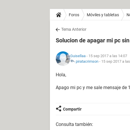
Foros
Móviles y tabletas
N
Tema Anterior
Solucion de apagar mi pc sin
Guisellaa
- 15 sep 2017 a las 14:07
piratacrimson
-
15 sep 2017 a las
Hola,
Apago mi pc y me sale mensaje de 1
Compartir
Consulta también: