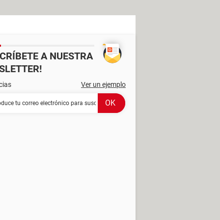
SCRÍBETE A NUESTRA
SLETTER!
cias
Ver un ejemplo