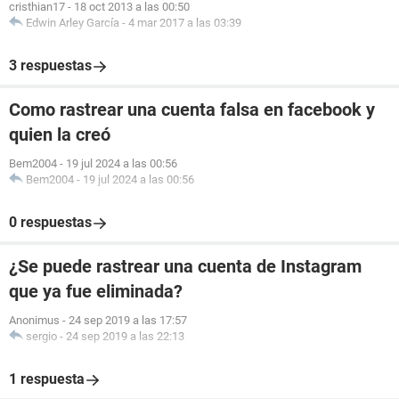
cristhian17
-
18 oct 2013 a las 00:50
Edwin Arley García
-
4 mar 2017 a las 03:39
3 respuestas
Como rastrear una cuenta falsa en facebook y
quien la creó
Bem2004
-
19 jul 2024 a las 00:56
Bem2004
-
19 jul 2024 a las 00:56
0 respuestas
¿Se puede rastrear una cuenta de Instagram
que ya fue eliminada?
Anonimus
-
24 sep 2019 a las 17:57
sergio
-
24 sep 2019 a las 22:13
1 respuesta