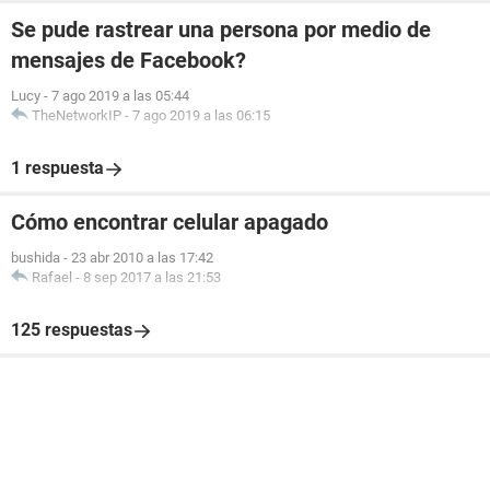
Se pude rastrear una persona por medio de
mensajes de Facebook?
Lucy
-
7 ago 2019 a las 05:44
TheNetworkIP
-
7 ago 2019 a las 06:15
1 respuesta
Cómo encontrar celular apagado
bushida
-
23 abr 2010 a las 17:42
Rafael
-
8 sep 2017 a las 21:53
125 respuestas