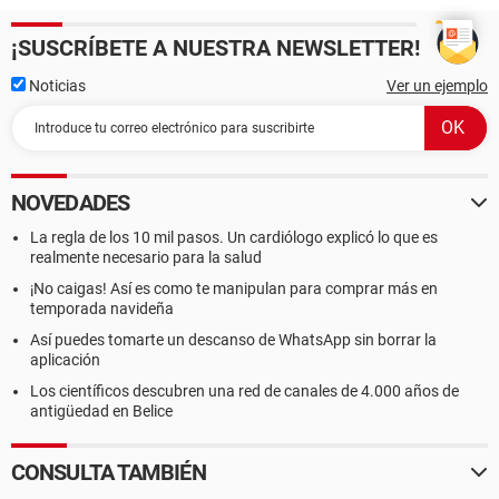
de Incidentes - SCI – que trata la combinación de
instalaciones, equipamiento, personal, procedimientos y
¡SUSCRÍBETE A NUESTRA NEWSLETTER!
comunicaciones operando en una estructura organizacional
común con la responsabilidad de administrar los recursos
Noticias
Ver un ejemplo
asignados para lograr efectivamente los objetivos
pertinentes a un evento, incidente u operación. A
continuación se describe la metodología y procesos que la
DPAE aplica actualmente
NOVEDADES
en la atención de emergencias en la ciudad de Bogotá, la
cual debe ser la base para el diseño de la solución.
La regla de los 10 mil pasos. Un cardiólogo explicó lo que es
realmente necesario para la salud
¡No caigas! Así es como te manipulan para comprar más en
2.1 Base funcional del SCI
temporada navideña
Así puedes tomarte un descanso de WhatsApp sin borrar la
El Sistema Comando de Incidentes está basado en cinco
aplicación
funciones:
Los científicos descubren una red de canales de 4.000 años de
antigüedad en Belice
1. Comando: es la función coordinadora del Sistema y se
encarga de administrar el Plan de Acción y velar por su
ejecución a través de los protocolos, procedimientos,
CONSULTA TAMBIÉN
recursos y entidades disponibles.