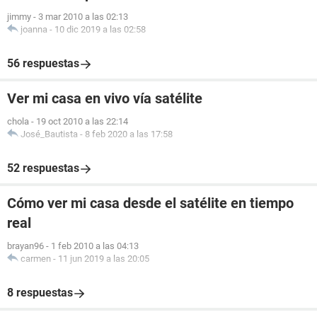
jimmy
-
3 mar 2010 a las 02:13
joanna
-
10 dic 2019 a las 02:58
56 respuestas
Ver mi casa en vivo vía satélite
chola
-
19 oct 2010 a las 22:14
José_Bautista
-
8 feb 2020 a las 17:58
52 respuestas
Cómo ver mi casa desde el satélite en tiempo
real
brayan96
-
1 feb 2010 a las 04:13
carmen
-
11 jun 2019 a las 20:05
8 respuestas