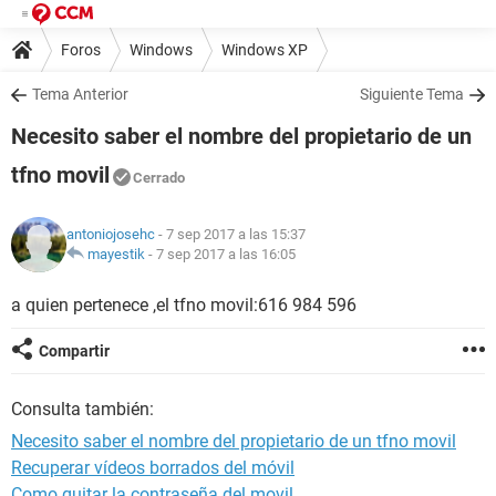
Foros
Windows
Windows XP
Tema Anterior
Siguiente Tema
Necesito saber el nombre del propietario de un
tfno movil
Cerrado
antoniojosehc
- 7 sep 2017 a las 15:37
mayestik
-
7 sep 2017 a las 16:05
a quien pertenece ,el tfno movil:616 984 596
Compartir
Consulta también:
Necesito saber el nombre del propietario de un tfno movil
Recuperar vídeos borrados del móvil
Como quitar la contraseña del movil