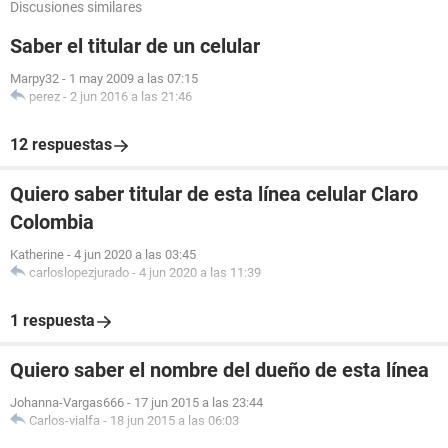
Discusiones similares
Saber el titular de un celular
Marpy32
-
1 may 2009 a las 07:15
perez
-
2 jun 2016 a las 21:46
12 respuestas
Quiero saber titular de esta línea celular Claro
Colombia
Katherine
-
4 jun 2020 a las 03:45
carloslopezjurado
-
4 jun 2020 a las 11:39
1 respuesta
Quiero saber el nombre del dueño de esta línea
Johanna-Vargas666
-
17 jun 2015 a las 23:44
Carlos-vialfa
-
18 jun 2015 a las 06:03