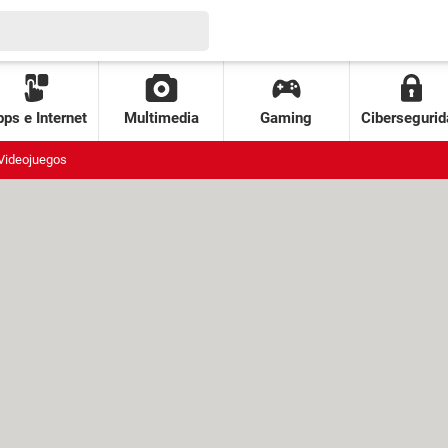
ps e Internet
Multimedia
Gaming
Cibersegurid
Videojuegos