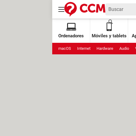
Ordenadores
Móviles y tablets
Ap
macOS
Internet
Hardware
Audio