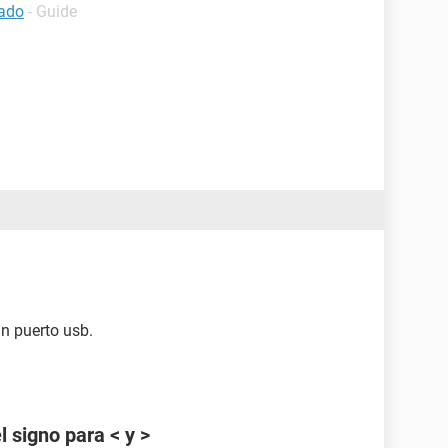
lado
- Guide
n puerto usb.
 signo para < y >