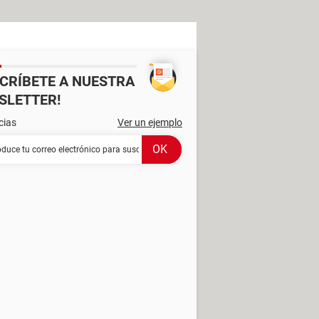
SCRÍBETE A NUESTRA
SLETTER!
cias
Ver un ejemplo