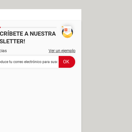
SCRÍBETE A NUESTRA
SLETTER!
cias
Ver un ejemplo