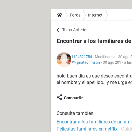
Foros
Internet
Tema Anterior
Encontrar a los familiares d
1124821754
- Modificado el 30 ago 
piratacrimson
-
30 ago 2017 a las
hola buen dia es que deseo encontrar
el nombre y el apellido.. y me urge e
Compartir
Consulta también:
Encontrar a los familiares de un am
Peliculas familiares en netflix
- Guid