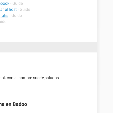
ebook
- Guide
ar el host
- Guide
ratis
- Guide
uide
ook con el nombre suerte,saludos
na en Badoo