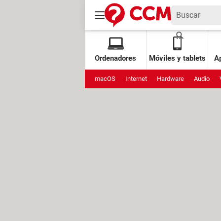
Ordenadores
Móviles y tablets
Ap
macOS
Internet
Hardware
Audio