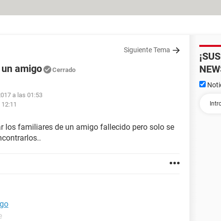
Siguiente Tema
¡SU
e un amigo
NEW
Cerrado
Noti
2017 a las 01:53
 12:11
 los familiares de un amigo fallecido pero solo se
ncontrarlos..
igo
e