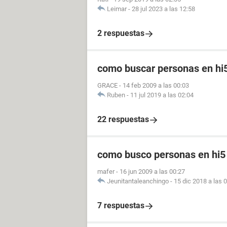
Leimar
-
28 jul 2023 a las 12:58
2 respuestas
como buscar personas en hi
GRACE
-
14 feb 2009 a las 00:03
Ruben
-
11 jul 2019 a las 02:04
22 respuestas
como busco personas en hi5
mafer
-
16 jun 2009 a las 00:27
Jeunitantaleanchingo
-
15 dic 2018 a las 
7 respuestas