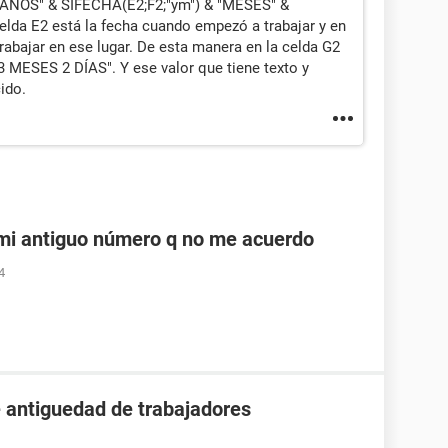
 "AÑOS" & SIFECHA(E2;F2;"ym") & "MESES" &
elda E2 está la fecha cuando empezó a trabajar y en
trabajar en ese lugar. De esta manera en la celda G2
3 MESES 2 DÍAS". Y ese valor que tiene texto y
ido.
i antiguo número q no me acuerdo
4
 antiguedad de trabajadores