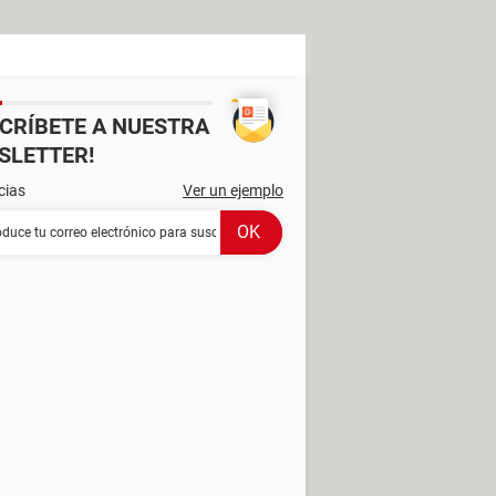
SCRÍBETE A NUESTRA
SLETTER!
cias
Ver un ejemplo