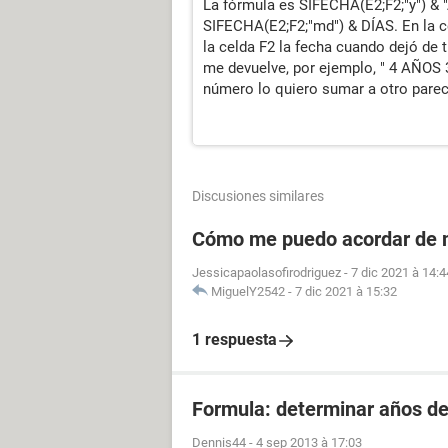
La fórmula es SIFECHA(E2;F2;"y") &
SIFECHA(E2;F2;"md") & DÍAS. En la c
la celda F2 la fecha cuando dejó de 
me devuelve, por ejemplo, " 4 AÑOS 
número lo quiero sumar a otro parec
Discusiones similares
Cómo me puedo acordar de m
Jessicapaolasofirodriguez
-
7 dic 2021 à 14:4
MiguelY2542
-
7 dic 2021 à 15:32
1 respuesta
Formula: determinar años de
Dennis44
-
4 sep 2013 à 17:03