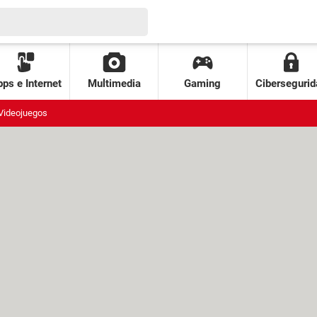
ps e Internet
Multimedia
Gaming
Cibersegurid
Videojuegos