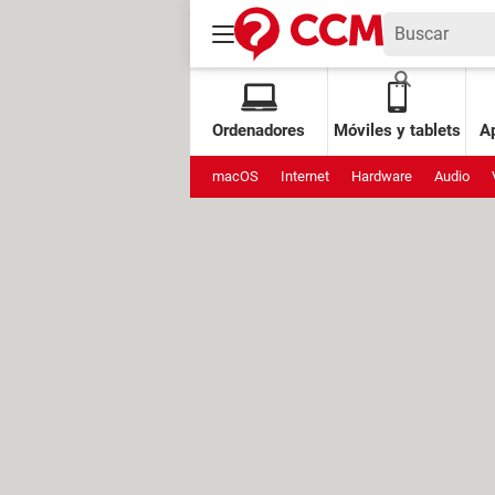
Ordenadores
Móviles y tablets
Ap
macOS
Internet
Hardware
Audio