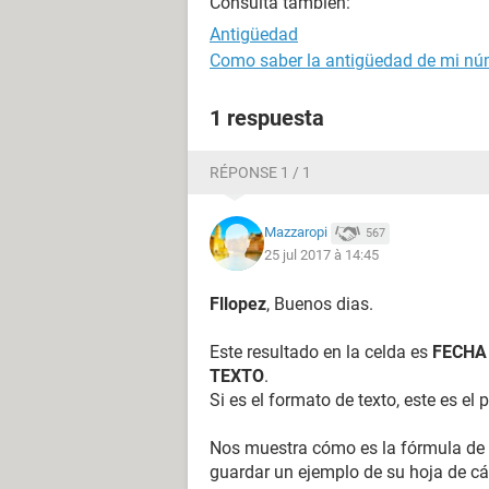
Consulta también:
Antigüedad
Como saber la antigüedad de mi núm
1 respuesta
RÉPONSE 1 / 1
Mazzaropi
567
25 jul 2017 à 14:45
Fllopez
, Buenos dias.
Este resultado en la celda es
FECHA
TEXTO
.
Si es el formato de texto, este es el
Nos muestra cómo es la fórmula de 
guardar un ejemplo de su hoja de cál