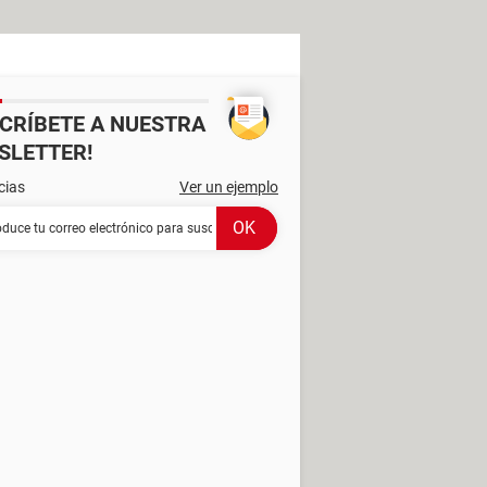
SCRÍBETE A NUESTRA
SLETTER!
cias
Ver un ejemplo