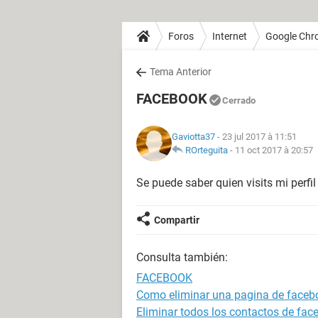
Foros
Internet
Google Chr
Tema Anterior
FACEBOOK
Cerrado
Gaviotta37
- 23 jul 2017 à 11:51
ROrteguita
-
11 oct 2017 à 20:57
Se puede saber quien visits mi perfi
Compartir
Consulta también:
FACEBOOK
Como eliminar una pagina de faceb
Eliminar todos los contactos de fac