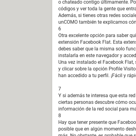
o chateado contigo últimamente. Pod
códigos y ver toda la gente que ent
Además, si tienes otras redes social
unCOMO también te explicamos cómo
6
Otra excelente opción para saber quié
extensión Facebook Flat. Esta extensi
debes saber que la misma solo func
instalarla en este navegador y acced
Una vez instalado el Facebook Flat,
y clicar sobre la opción Profile Visi
han accedido a tu perfil. ¡Fácil y ráp
7
Y si además te interesa que esta red
ciertas personas descubre cómo oc
información de la red social para ma
8
Hay que tener presente que Facebook
posible que en algún momento desha
más. No obstante, es probable que 