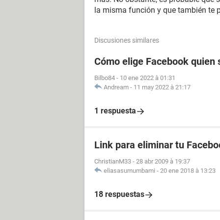
la misma función y que también te p
Discusiones similares
Cómo elige Facebook quien s
Bilbo84
-
10 ene 2022 à 01:31
Andream
-
11 may 2022 à 21:17
1 respuesta
Link para eliminar tu Facebo
ChristianM33
-
28 abr 2009 à 19:37
eliasasumumbami
-
20 ene 2018 à 13:23
18 respuestas