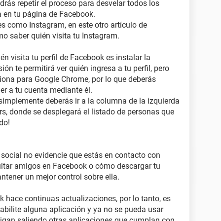
rás repetir el proceso para desvelar todos los
ra en tu página de Facebook.
es como Instagram, en este otro artículo de
 saber quién visita tu Instagram.
n visita tu perfil de Facebook es instalar la
ón te permitirá ver quién ingresa a tu perfil, pero
iona para Google Chrome, por lo que deberás
er a tu cuenta mediante él.
 simplemente deberás ir a la columna de la izquierda
tors, donde se desplegará el listado de personas que
ido!
 social no evidencie que estás en contacto con
ultar amigos en Facebook o cómo descargar tu
ntener un mejor control sobre ella.
 hace continuas actualizaciones, por lo tanto, es
bilite alguna aplicación y ya no se pueda usar
sigan saliendo otras aplicaciones que cumplan con