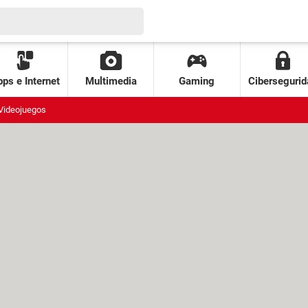
ps e Internet
Multimedia
Gaming
Cibersegurid
Videojuegos