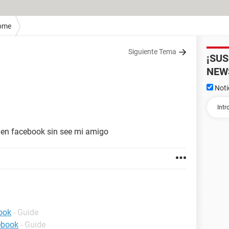
ome
Siguiente Tema
¡SU
NEW
Noti
l en facebook sin see mi amigo
ook
- Guide
ebook
- Guide