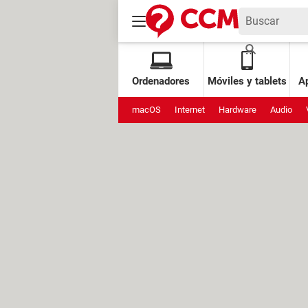
Ordenadores
Móviles y tablets
Ap
macOS
Internet
Hardware
Audio