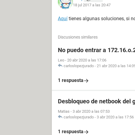
18 jul 2017 a las 20:47
Aquí
tienes algunas soluciones, si no
Discusiones similares
No puedo entrar a 172.16.o.2
Leo
-
20 abr 2020 a las 17:06
carloslopezjurado
-
21 abr 2020 a las 14:0
1 respuesta
Desbloqueo de netbook del 
Matias
-
3 abr 2020 a las 07:53
carloslopezjurado
-
3 abr 2020 a las 17:56
1 respuesta