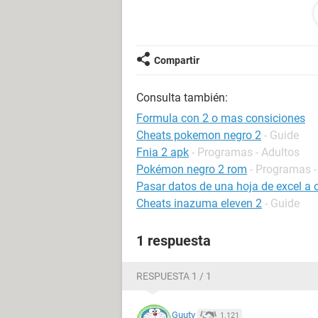
nombre del huerto.
Si alguien me puede apoyar se lo vo
Saludos.
Compartir
Consulta también:
Formula con 2 o mas consiciones
Cheats pokemon negro 2
- Guide
Fnia 2 apk
- Programas - Adultos
Pokémon negro 2 rom
- Programas -
Pasar datos de una hoja de excel a
Cheats inazuma eleven 2
- Guide
1 respuesta
RESPUESTA 1 / 1
Guuty
1.121