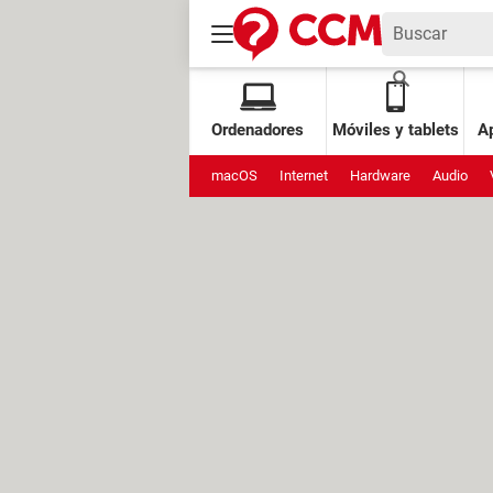
Ordenadores
Móviles y tablets
Ap
macOS
Internet
Hardware
Audio