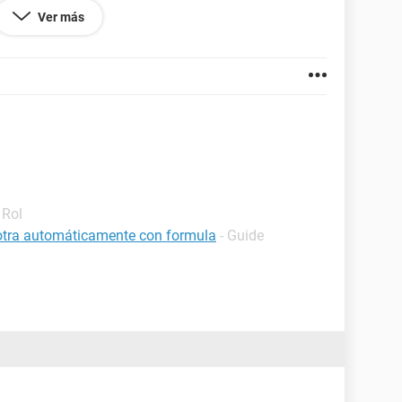
Ver más
y a agradecer.
 Rol
 otra automáticamente con formula
- Guide