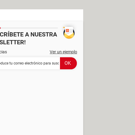
SCRÍBETE A NUESTRA
SLETTER!
cias
Ver un ejemplo