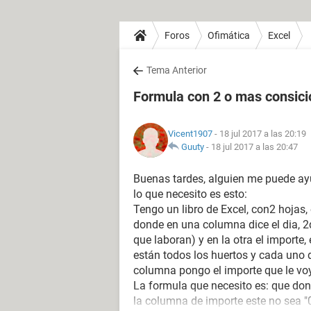
Foros
Ofimática
Excel
Tema Anterior
Formula con 2 o mas consic
Vicent1907
- 18 jul 2017 a las 20:19
Guuty
-
18 jul 2017 a las 20:47
Buenas tardes, alguien me puede ay
lo que necesito es esto:
Tengo un libro de Excel, con2 hojas
donde en una columna dice el dia, 2
que laboran) y en la otra el importe,
están todos los huertos y cada uno d
columna pongo el importe que le voy
La formula que necesito es: que dond
la columna de importe este no sea "