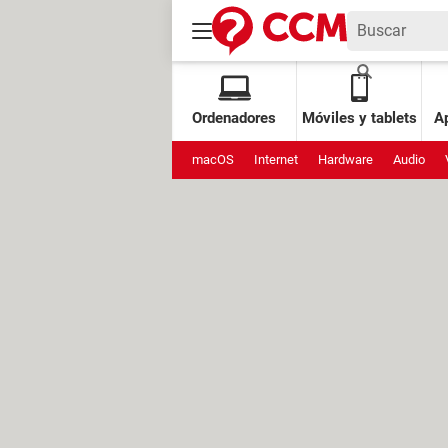
Ordenadores
Móviles y tablets
Ap
macOS
Internet
Hardware
Audio