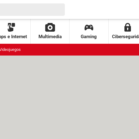
ps e Internet
Multimedia
Gaming
Cibersegurid
Videojuegos