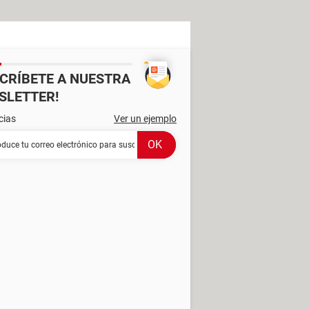
SCRÍBETE A NUESTRA
SLETTER!
cias
Ver un ejemplo