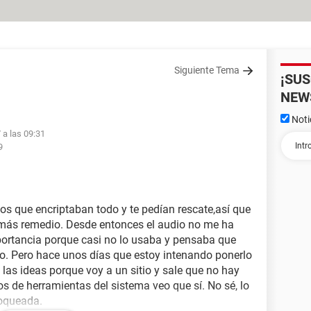
Siguiente Tema
¡SU
NEW
Noti
 a las 09:31
9
os que encriptaban todo y te pedían rescate,así que
 más remedio. Desde entonces el audio no me ha
ortancia porque casi no lo usaba y pensaba que
nto. Pero hace unos días que estoy intenando ponerlo
 las ideas porque voy a un sitio y sale que no hay
os de herramientas del sistema veo que sí. No sé, lo
loqueada.