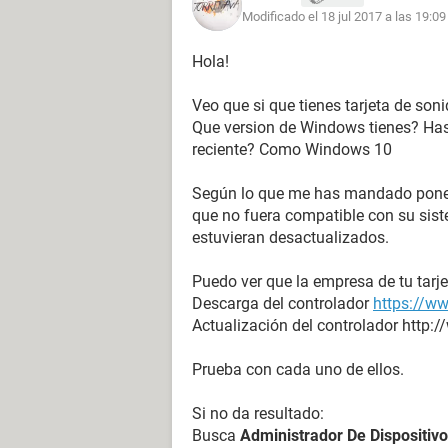
Modificado el 18 jul 2017 a las 19:09
mixer.1 0001 FFFF Micrófono (Dispo
mixer.2 0001 FFFF Línea de entrada 
Hola!
wave-in.0 0001 FFFF Micrófono (Dis
wave-in.1 0001 FFFF Micrófono (Dis
Veo que si que tienes tarjeta de soni
wave-in.2 0001 FFFF Línea de entrad
Que version de Windows tienes? Ha
reciente? Como Windows 10
Según lo que me has mandado pone qu
Audio PCI / PnP
que no fuera compatible con su sist
estuvieran desactualizados.
----------------------------------------------------------------
Puedo ver que la empresa de tu tarj
Descarga del controlador
https://w
Actualización del controlador http
Descripción del dispositivo Tipo
VIA VT1705 @ nVIDIA nForce 7025-63
Prueba con cada uno de ellos.
PCI
Si no da resultado:
Busca
Administrador De Dispositivo