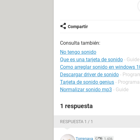
cuando pongo el reproducir de wind
dispositivo
. he pasado un programa de estos q
pongo al final.
Compartir
Tengo tarjeta de sonido verdad?
Consulta también:
Entonces qué pasa? que puedo hace
No tengo sonido
Muchas gracias¡
Que es una tarjeta de sonido
- Guide
Como arreglar sonido en windows 1
Descargar driver de sonido
- Program
hardware informe
Tarjeta de sonido genius
- Programas
Audio de Windows
Normalizar sonido mp3
- Guide
----------------------------------------------------------------
1 respuesta
RESPUESTA 1 / 1
Dispositivo Identificador Descripción
midi-out.0 0001 001B Microsoft GS
Torrenava
1.436
mixer.0 0001 FFFF Micrófono (Dispo