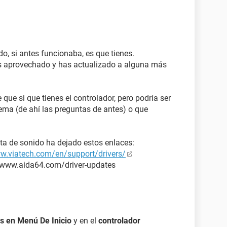
sitivo de High
(Dispositivo d
positivo de High
positivo de High
do, si antes funcionaba, es que tienes.
a (Dispositivo d
s aprovechado y has actualizado a alguna más
e si que tienes el controlador, pero podría ser
ema (de ahí las preguntas de antes) o que
----------------
eta de sonido ha dejado estos enlaces:
ww.viatech.com/en/support/drivers/
://www.aida64.com/driver-updates
0a (MCP68SE) - High Definition Audio Controller
s en Menú De Inicio
y en el
controlador