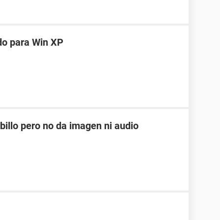
ration
ww.nvidia.com/fr-fr/geforce/gaming-laptops/
ww.nvidia.com/Download/index.aspx?lang=en-us
aida64.com/bios-updates
do para Win XP
://www.aida64.com/driver-updates
705
s) Dispositivo de High Definition Audio
billo pero no da imagen ni audio
V_4397&SUBSYS_18490397&REV_1000
ies, Inc.