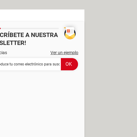
SCRÍBETE A NUESTRA
SLETTER!
cias
Ver un ejemplo