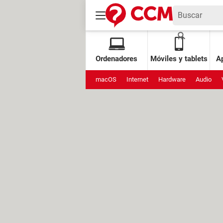
Ordenadores
Móviles y tablets
Ap
macOS
Internet
Hardware
Audio