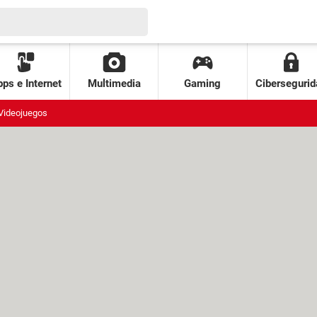
ps e Internet
Multimedia
Gaming
Cibersegurid
Videojuegos