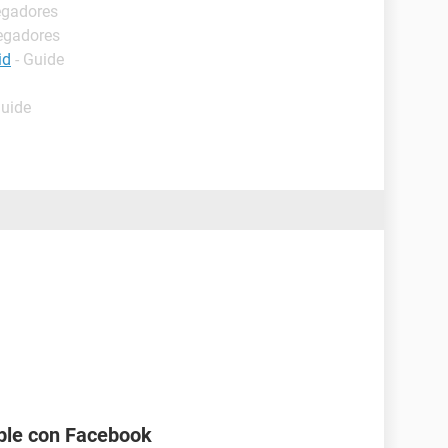
egadores
egadores
id
- Guide
Guide
ble con Facebook