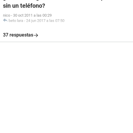
sin un teléfono?
nico
-
30 oct 2011 a las 00:29
beto lara
-
24 jun 2017 a las 07:50
37 respuestas