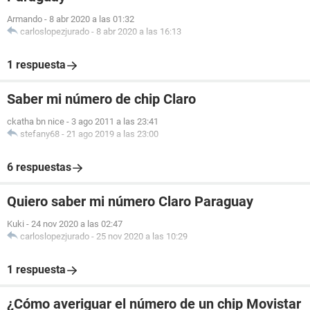
Armando
-
8 abr 2020 a las 01:32
carloslopezjurado
-
8 abr 2020 a las 16:13
1 respuesta
Saber mi número de chip Claro
ckatha bn nice
-
3 ago 2011 a las 23:41
stefany68
-
21 ago 2019 a las 23:00
6 respuestas
Quiero saber mi número Claro Paraguay
Kuki
-
24 nov 2020 a las 02:47
carloslopezjurado
-
25 nov 2020 a las 10:29
1 respuesta
¿Cómo averiguar el número de un chip Movistar