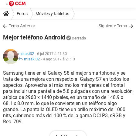
Foros
Móviles y tabletas
Tema Anterior
Siguiente Tema
Mejor teléfono Android
Cerrado
misaki32
- 6 jul 2017 à 21:30
misaki32
-
4 ago 2017 à 21:13
Samsung tiene en el Galaxy S8 el mejor smartphone, y se
trata de una mejora con respecto al Galaxy S7 en todos los
aspectos. Aprovecha al máximo los márgenes del frontal
para incluir una pantalla de 5.8 pulgadas con una resolución
atípica de 2960 x 1440 píxeles, en un tamaño de 148.9 x
68.1 x 8.0 mm, lo que le convierte en un teléfono algo
grande. La pantalla OLED tiene un brillo máximo de 1000
nits, cubriendo más del 100 % de la gama DCI-P3, sRGB y
Rec. 709.
LG ha cambiado totalmente el diseño del G6 con respecto a