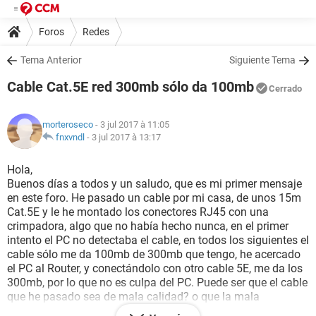
Foros
Redes
Tema Anterior
Siguiente Tema
Cable Cat.5E red 300mb sólo da 100mb
Cerrado
morteroseco
- 3 jul 2017 à 11:05
fnxvndl
-
3 jul 2017 à 13:17
Hola,
Buenos días a todos y un saludo, que es mi primer mensaje
en este foro. He pasado un cable por mi casa, de unos 15m
Cat.5E y le he montado los conectores RJ45 con una
crimpadora, algo que no había hecho nunca, en el primer
intento el PC no detectaba el cable, en todos los siguientes el
cable sólo me da 100mb de 300mb que tengo, he acercado
el PC al Router, y conectándolo con otro cable 5E, me da los
300mb, por lo que no es culpa del PC. Puede ser que el cable
que he pasado sea de mala calidad? o que la mala
colocación de los conectores RJ45 me hagan perder