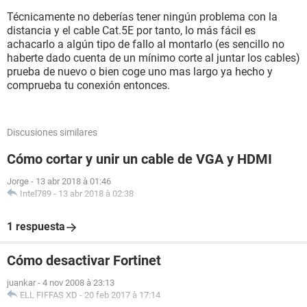
Técnicamente no deberías tener ningún problema con la
distancia y el cable Cat.5E por tanto, lo más fácil es
achacarlo a algún tipo de fallo al montarlo (es sencillo no
haberte dado cuenta de un mínimo corte al juntar los cables)
prueba de nuevo o bien coge uno mas largo ya hecho y
comprueba tu conexión entonces.
Discusiones similares
Cómo cortar y unir un cable de VGA y HDMI
Jorge
-
13 abr 2018 à 01:46
Intel789
-
13 abr 2018 à 02:38
1 respuesta
Cómo desactivar Fortinet
juankar
-
4 nov 2008 à 23:13
ELL FIFFAS XD
-
20 feb 2017 à 17:14