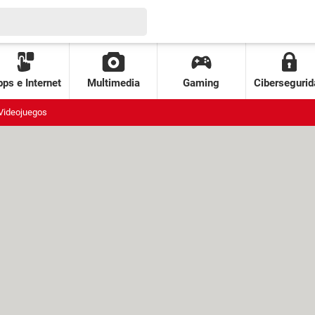
ps e Internet
Multimedia
Gaming
Cibersegurid
Videojuegos