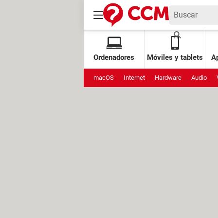
Ordenadores
Móviles y tablets
Ap
macOS
Internet
Hardware
Audio