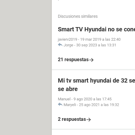
Discusiones similares
Smart TV Hyundai no se conec
javierv2019
-
19 mar 2019 a las 22:40
Jorge
-
30 sep 2023 a las 13:31
21 respuestas
Mi tv smart hyundai de 32 se
se abre
Manuel
-
9 ago 2020 a las 17:45
Maryeli
-
25 ago 2021 a las 19:32
2 respuestas