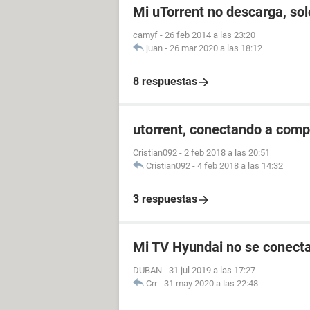
Mi uTorrent no descarga, so
camyf
-
26 feb 2014 a las 23:20
juan
-
26 mar 2020 a las 18:12
8 respuestas
utorrent, conectando a compi
Cristian092
-
2 feb 2018 a las 20:51
Cristian092
-
4 feb 2018 a las 14:32
3 respuestas
Mi TV Hyundai no se conecta
DUBAN
-
31 jul 2019 a las 17:27
Crr
-
31 may 2020 a las 22:48