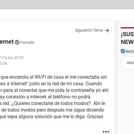
Siguiente Tema
¡SU
ernet
NEW
Cerrado
Noti
017 a las 23:29
23:28
que encendía el WI/FI de casa el me conectaba sin
o a Internet" justo en la red de mi casa. Cuando
nar para al conectar que me pida la contraseña yo ahí
y conexión a internet, el teléfono no podrá
a red. ¿Quieres conectarte de todos modos?. Ahi le
me de todos modos pero después me sigue diciendo
l que sepa alguna solución que me lo diga. Gracias