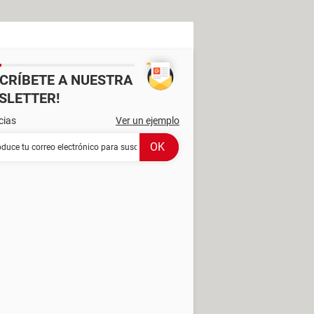
SCRÍBETE A NUESTRA
SLETTER!
cias
Ver un ejemplo