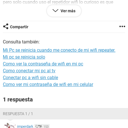
pero solo cuando uso el repetidor wifi lo curioso es que
cuando repetia la señal a traves de una lap lenovo no
Ver más
pasaba eso pero la lapto se descompuso y ya no la pude
usar mas.
Compartir
Consulta también:
Mi Pc se reinicia cuando me conecto de mi wifi repeater.
Mi pc se reinicia solo
Como ver la contraseña de wifi en mi pc
Como conectar mi pc al tv
Conectar pc a wifi sin cable
Como ver mi contraseña de wifi en mi celular
1 respuesta
RESPUESTA 1 / 1
imperdark
153