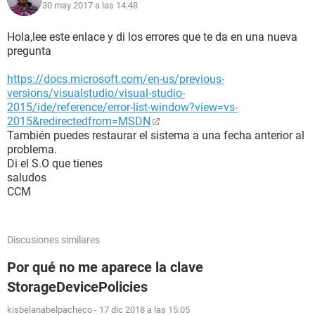
30 may 2017 a las 14:48
Hola,lee este enlace y di los errores que te da en una nueva
pregunta
https://docs.microsoft.com/en-us/previous-
versions/visualstudio/visual-studio-
2015/ide/reference/error-list-window?view=vs-
2015&redirectedfrom=MSDN
También puedes restaurar el sistema a una fecha anterior al
problema.
Di el S.O que tienes
saludos
CCM
Discusiones similares
Por qué no me aparece la clave
StorageDevicePolicies
kisbelanabelpacheco
-
17 dic 2018 a las 15:05