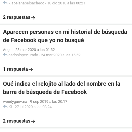
kisbelanabelpacheco
-
18 dic 2018 a las 00:21
2 respuestas
Aparecen personas en mi historial de búsqueda
de Facebook que yo no busqué
Angel
-
23 mar 2020 a las 01:32
carloslopezjurado
-
24 mar 2020 a las 15:52
1 respuesta
Qué indica el relojito al lado del nombre en la
barra de búsqueda de Facebook
wendyguevara
-
9 sep 2019 a las 20:17
Ki
-
27 jul 2020 a las 08:24
2 respuestas