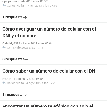
dplopezm
-
4 feb 2013 a las 03:52
Carlos-vialfa
-
14 jun 2013 a las 07:16
1 respuesta
Cómo averiguar un número de celular con el
DNI y el nombre
Gabriel_4529
-
1 ago 2019 a las 05:04
Gt
-
17 abr 2023 a las 17:16
3 respuestas
Cómo saber un número de celular con el DNI
martin
-
4 ago 2019 a las 05:54
Carlos-vialfa
-
4 ago 2019 a las 17:29
1 respuesta
Encontrar un número telefónico con solo el