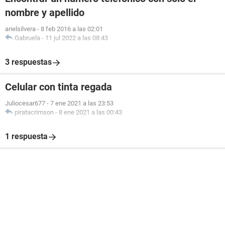
nombre y apellido
arielsilvera
-
8 feb 2016 a las 02:01
Gabruela
-
11 jul 2022 a las 08:43
3 respuestas
Celular con tinta regada
Juliocesar677
-
7 ene 2021 a las 23:53
piratacrimson
-
8 ene 2021 a las 00:43
1 respuesta