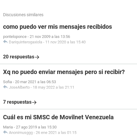
Discusiones similares
como puedo ver mis mensajes recibidos
ponteloponce
-
21 nov 2009 a las 13:56
Dariquinterogaxiola
-
11 nov 2020 a las 15:40
20 respuestas
Xq no puedo enviar mensajes pero si recibir?
Sofia
-
20 mar 2021 a las 06:53
JoseAlberto
-
18 may 2022 a las 21:11
7 respuestas
Cuál es mi SMSC de Movilnet Venezuela
Maria
-
27 ago 2019 a las 15:30
Anonimusggg
-
26 ene 2021 a las 01:15