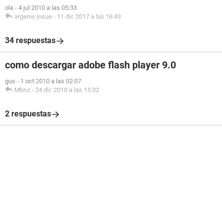
ola
-
4 jul 2010 a las 05:33
argenis josue
-
11 dic 2017 a las 16:43
34 respuestas
como descargar adobe flash player 9.0
gus
-
1 oct 2010 a las 02:07
Mbru!
-
24 dic 2010 a las 15:32
2 respuestas