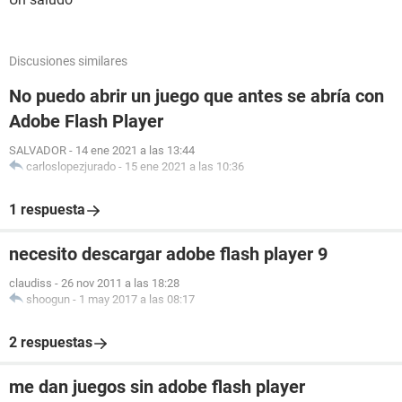
Discusiones similares
No puedo abrir un juego que antes se abría con
Adobe Flash Player
SALVADOR
-
14 ene 2021 a las 13:44
carloslopezjurado
-
15 ene 2021 a las 10:36
1 respuesta
necesito descargar adobe flash player 9
claudiss
-
26 nov 2011 a las 18:28
shoogun
-
1 may 2017 a las 08:17
2 respuestas
me dan juegos sin adobe flash player