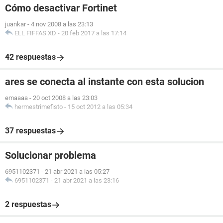
Cómo desactivar Fortinet
juankar
-
4 nov 2008 a las 23:13
ELL FIFFAS XD
-
20 feb 2017 a las 17:14
42 respuestas
ares se conecta al instante con esta solucion
emaaaa
-
20 oct 2008 a las 23:03
hermestrimefisto
-
15 oct 2012 a las 05:34
37 respuestas
Solucionar problema
6951102371
-
21 abr 2021 a las 05:27
6951102371
-
21 abr 2021 a las 23:16
2 respuestas