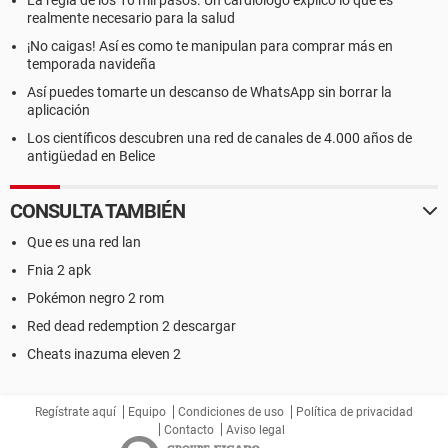
La regla de los 10 mil pasos. Un cardiólogo explicó lo que es
realmente necesario para la salud
¡No caigas! Así es como te manipulan para comprar más en
temporada navideña
Así puedes tomarte un descanso de WhatsApp sin borrar la
aplicación
Los científicos descubren una red de canales de 4.000 años de
antigüedad en Belice
CONSULTA TAMBIÉN
Que es una red lan
Fnia 2 apk
Pokémon negro 2 rom
Red dead redemption 2 descargar
Cheats inazuma eleven 2
Regístrate aquí
Equipo
Condiciones de uso
Política de privacidad
Contacto
Aviso legal