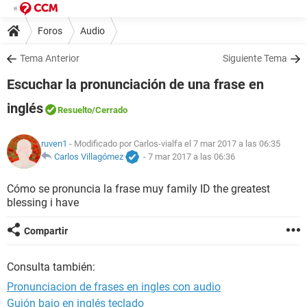
Foros
Audio
Tema Anterior
Siguiente Tema
Escuchar la pronunciación de una frase en
inglés
Resuelto
/Cerrado
ruven1
- Modificado por Carlos-vialfa el 7 mar 2017 a las 06:35
Carlos Villagómez
-
7 mar 2017 a las 06:36
Cómo se pronuncia la frase muy family ID the greatest
blessing i have
Compartir
Consulta también:
Pronunciacion de frases en ingles con audio
Guión bajo en inglés teclado