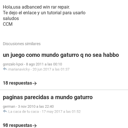
Hola,usa adbanced win rar repair.
Te dejo el enlace y un tutorial para usarlo
saludos
CCM
Discusiones similares
un juego como mundo gaturro q no sea habbo
gonzalo kpoi
-
8 ago 2011 a las 00:10
marianavicky
-
20 jun 2017 a las 01:37
18 respuestas
paginas parecidas a mundo gaturro
german
-
3 nov 2010 a las 22:40
La caca de tu caca
-
17 may 2017 a las 01:52
98 respuestas