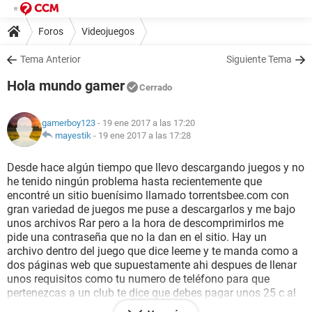
Foros
Videojuegos
Tema Anterior
Siguiente Tema
Hola mundo gamer
Cerrado
gamerboy123
- 19 ene 2017 a las 17:20
mayestik
-
19 ene 2017 a las 17:28
Desde hace algún tiempo que llevo descargando juegos y no
he tenido ningún problema hasta recientemente que
encontré un sitio buenísimo llamado torrentsbee.com con
gran variedad de juegos me puse a descargarlos y me bajo
unos archivos Rar pero a la hora de descomprimirlos me
pide una contraseña que no la dan en el sitio. Hay un
archivo dentro del juego que dice leeme y te manda como a
dos páginas web que supuestamente ahi despues de llenar
unos requisitos como tu numero de teléfono para que
pertenezcas a un club te dice que debes pagar unos 25 c al
dia lo que hice para que se me bajara la contraseña