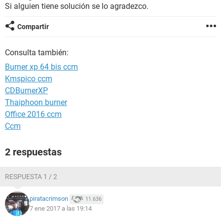
Si alguien tiene solución se lo agradezco.
Compartir
Consulta también:
Burner xp 64 bis ccm
Kmspico ccm
CDBurnerXP
Thaiphoon burner
Office 2016 ccm
Ccm
2 respuestas
RESPUESTA 1 / 2
piratacrimson
11.636
7 ene 2017 a las 19:14