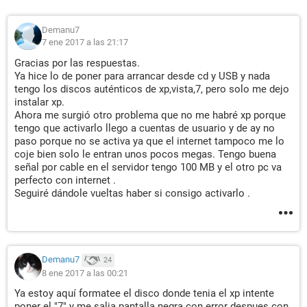
Demanu7
7 ene 2017 a las 21:17
Gracias por las respuestas.
Ya hice lo de poner para arrancar desde cd y USB y nada
tengo los discos auténticos de xp,vista,7, pero solo me dejo
instalar xp.
Ahora me surgió otro problema que no me habré xp porque
tengo que activarlo llego a cuentas de usuario y de ay no
paso porque no se activa ya que el internet tampoco me lo
coje bien solo le entran unos pocos megas. Tengo buena
señal por cable en el servidor tengo 100 MB y el otro pc va
perfecto con internet .
Seguiré dándole vueltas haber si consigo activarlo .
Demanu7
24
8 ene 2017 a las 00:21
Ya estoy aquí formatee el disco donde tenia el xp intente
poner el "7" y me salia pantalla negra con error despues con