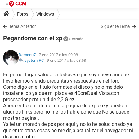
Foros
Windows
Tema Anterior
Siguiente Tema
Pegandome con el xp
Cerrado
Demanu7
- 7 ene 2017 a las 09:08
system-PC
-
9 ene 2017 a las 08:58
En primer lugar saludar a todos ya que soy nuevo aunque
llevo tiempo viendo preguntas y respuestas en el foro.
Como digo en el titulo formatee el disco y solo me dejo
instalar el xp ya que mi placa es 4CoreDual Vista.con
procesador pentiun 4 de 2,3 G.ez.
Ahora entro en internet en la pagina de explore y puedo ir
algunos links pero no me los habré pone que No se puede
mostrar pagina .
Ya leí un montón de pos por aquí y no lo he solucionado ya
que entre otras cosas no me deja actualizar el navegador ni
descargar otro.