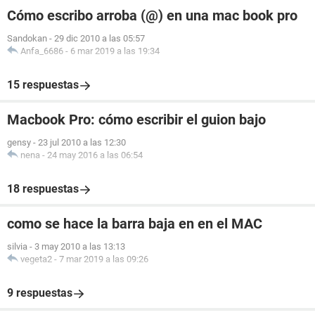
Cómo escribo arroba (@) en una mac book pro
Sandokan
-
29 dic 2010 a las 05:57
Anfa_6686
-
6 mar 2019 a las 19:34
15 respuestas
Macbook Pro: cómo escribir el guion bajo
gensy
-
23 jul 2010 a las 12:30
nena
-
24 may 2016 a las 06:54
18 respuestas
como se hace la barra baja en en el MAC
silvia
-
3 may 2010 a las 13:13
vegeta2
-
7 mar 2019 a las 09:26
9 respuestas