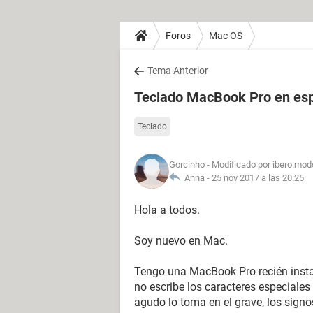
Foros
Mac OS
Tema Anterior
Teclado MacBook Pro en es
Teclado
Gorcinho
- Modificado por ibero.mod
Anna -
25 nov 2017 a las 20:25
Hola a todos.
Soy nuevo en Mac.
Tengo una MacBook Pro recién insta
no escribe los caracteres especiales
agudo lo toma en el grave, los signo