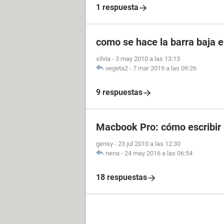
1 respuesta
como se hace la barra baja 
silvia
-
3 may 2010 a las 13:13
vegeta2
-
7 mar 2019 a las 09:26
9 respuestas
Macbook Pro: cómo escribir 
gensy
-
23 jul 2010 a las 12:30
nena
-
24 may 2016 a las 06:54
18 respuestas