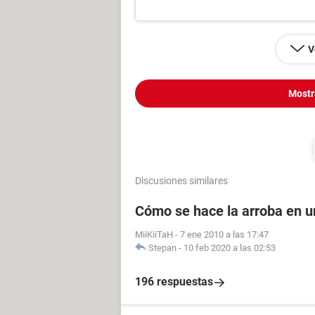
V
Mostr
Discusiones similares
Cómo se hace la arroba en 
MiiKiiTaH
-
7 ene 2010 a las 17:47
Stepan
-
10 feb 2020 a las 02:53
196 respuestas