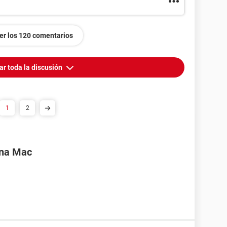
er los 120 comentarios
ar toda la discusión
1
2
una Mac