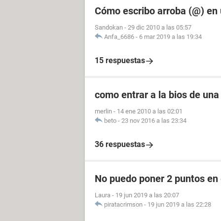
Cómo escribo arroba (@) en
Sandokan
-
29 dic 2010 a las 05:57
Anfa_6686
-
6 mar 2019 a las 19:34
15 respuestas
como entrar a la bios de un
merlin
-
14 ene 2010 a las 02:01
beto
-
23 nov 2016 a las 23:34
36 respuestas
No puedo poner 2 puntos en 
Laura
-
19 jun 2019 a las 20:07
piratacrimson
-
19 jun 2019 a las 22:28