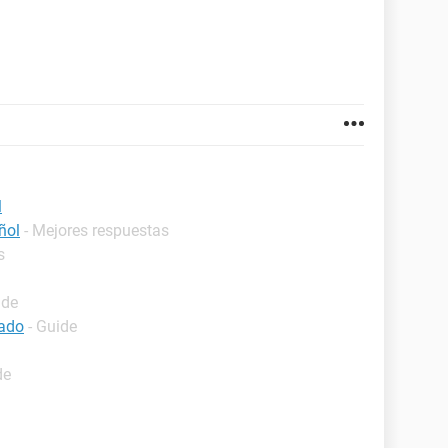
l
ñol
- Mejores respuestas
s
ide
lado
- Guide
de