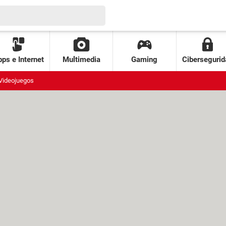
ps e Internet
Multimedia
Gaming
Cibersegurid
Videojuegos