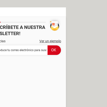
SCRÍBETE A NUESTRA
SLETTER!
cias
Ver un ejemplo