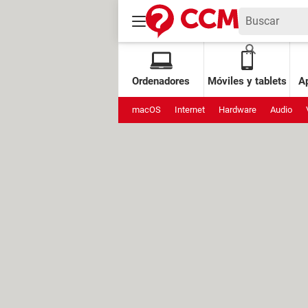
Ordenadores
Móviles y tablets
Ap
macOS
Internet
Hardware
Audio