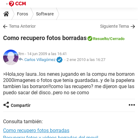
Foros
Software
Tema Anterior
Siguiente Tema
Como recupero fotos borradas
Resuelto
/Cerrado
ltm
- 14 jun 2009 a las 16:41
Carlos Villagómez
-
2 ene 2010 a las 16:27
>Hola,soy laura..los nenes jugando en la compu me borraron
2000imagenes o fotos que tenia guardadas..y de la papelera
tambien las borraron!!como las recupero? me dijeron que las
puedo sacar del disco..pero no se como
Compartir
Consulta también:
Como recupero fotos borradas
Recuperar fotos y videos borradas del movil