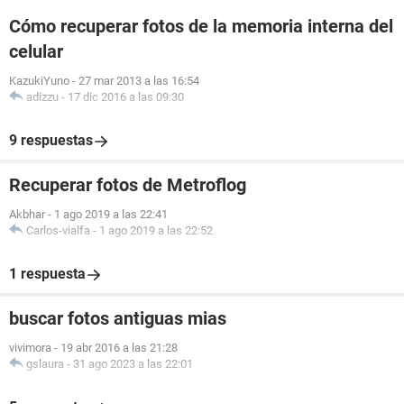
Cómo recuperar fotos de la memoria interna del
celular
KazukiYuno
-
27 mar 2013 a las 16:54
adizzu
-
17 dic 2016 a las 09:30
9 respuestas
Recuperar fotos de Metroflog
Akbhar
-
1 ago 2019 a las 22:41
Carlos-vialfa
-
1 ago 2019 a las 22:52
1 respuesta
buscar fotos antiguas mias
vivimora
-
19 abr 2016 a las 21:28
gslaura
-
31 ago 2023 a las 22:01