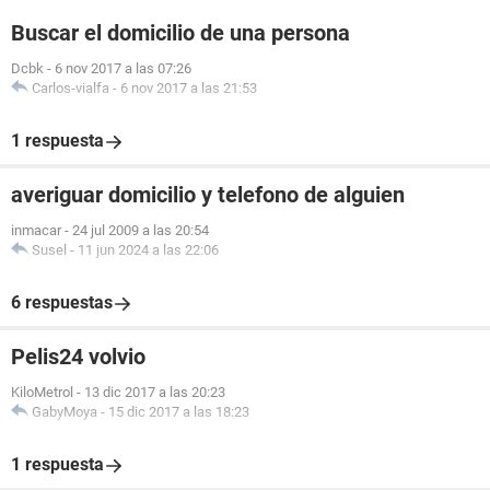
Buscar el domicilio de una persona
Dcbk
-
6 nov 2017 a las 07:26
Carlos-vialfa
-
6 nov 2017 a las 21:53
1 respuesta
averiguar domicilio y telefono de alguien
inmacar
-
24 jul 2009 a las 20:54
Susel
-
11 jun 2024 a las 22:06
6 respuestas
Pelis24 volvio
KiloMetrol
-
13 dic 2017 a las 20:23
GabyMoya
-
15 dic 2017 a las 18:23
1 respuesta