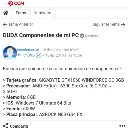
Foros
Hardware
Tema Anterior
Siguiente Tema
DUDA Componentes de mi PC
Cerrado
nicodema016
- 15 dic 2016 a las 07:27
KY_WD
-
15 dic 2016 a las 15:56
Buenas que opinan de esta combinacion de componentes?
>
Tarjeta grafica
: GIGABYTE GTX1060 WINDFORCE OC 3GB
>
Procesador
: AMD Fx(tm) - 6300 Six Core (6 CPU's) ~
3.5GHz
>
Memoria
: 8GB
>
iOS
: Windows 7 Ultimate 64 Bits
>
Fuente:
600W
>
Placa principal:
ASROCK N68-GS4 FX
Compartir