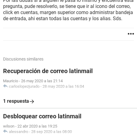
Por las dudas si a alguien le pasa lo mismo y encuentra esta
pregunta, pude resolverlo, se tiene que ir al icono del correo,
click en cuentas, margen superior como administrar bandeja
de entrada, ahi estan todas las cuentas y los alias. Sds.
Discusiones similares
Recuperación de correo latinmail
Mauricio
-
26 may 2020 a las 21:14
carloslopezjurado
-
28 may 2020 a las 16:04
1 respuesta
Desbloquear correo latinmail
wilson
-
22 abr 2020 a las 19:25
alessandro
-
28 sep 2020 a las 08:00