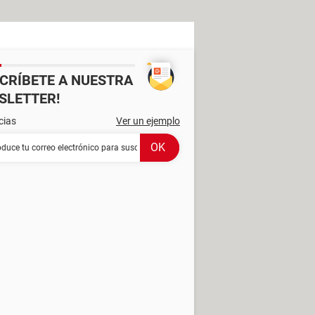
SCRÍBETE A NUESTRA
SLETTER!
cias
Ver un ejemplo