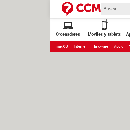
Ordenadores
Móviles y tablets
Ap
macOS
Internet
Hardware
Audio