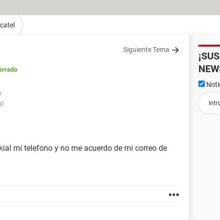
catel
Siguiente Tema
¡SU
NEW
errado
Noti
7
40
kial mi telefono y no me acuerdo de mi correo de