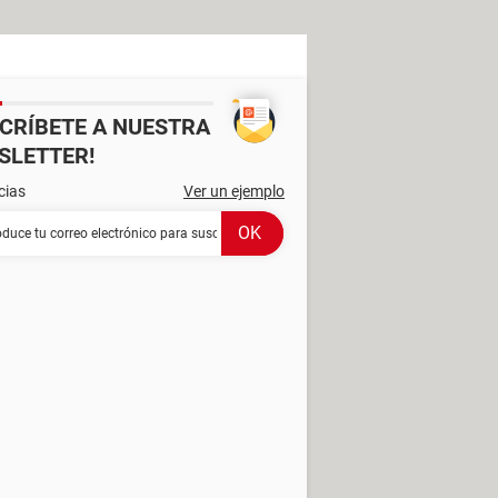
SCRÍBETE A NUESTRA
SLETTER!
cias
Ver un ejemplo