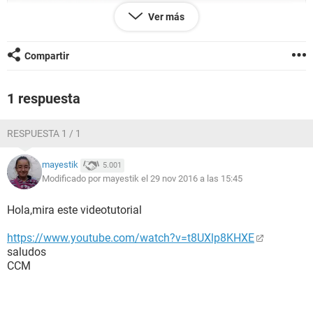
Ver más
He intentado de muchas maneras y con ninguna he
podido resolver el error: 08-0400-00000000-000 que debo
Compartir
hacer?
también volví a instalar el op7 pero nada.
1 respuesta
RESPUESTA 1 / 1
mayestik
5.001
Modificado por mayestik el 29 nov 2016 a las 15:45
Hola,mira este videotutorial
https://www.youtube.com/watch?v=t8UXlp8KHXE
saludos
CCM