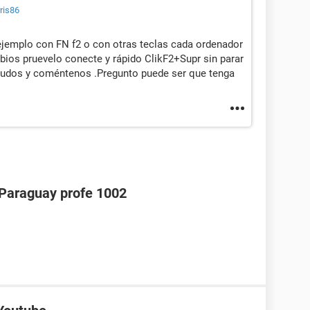
ris86
 ejemplo con FN f2 o con otras teclas cada ordenador
l bios pruevelo conecte y rápido ClikF2+Supr sin parar
aludos y coméntenos .Pregunto puede ser que tenga
araguay profe 1002