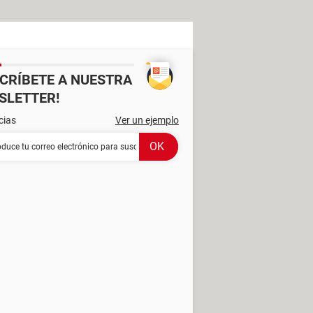
SCRÍBETE A NUESTRA
SLETTER!
cias
Ver un ejemplo