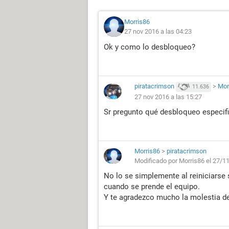
Morris86
27 nov 2016 a las 04:23
Ok y como lo desbloqueo?
piratacrimson
>
Mor
11.636
27 nov 2016 a las 15:27
Sr pregunto qué desbloqueo especif
Morris86
>
piratacrimson
Modificado por Morris86 el 27/1
No lo se simplemente al reiniciarse
cuando se prende el equipo.
Y te agradezco mucho la molestia d