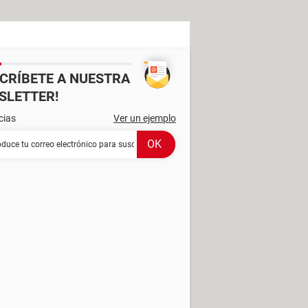
SCRÍBETE A NUESTRA
SLETTER!
cias
Ver un ejemplo