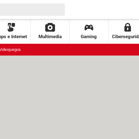
ps e Internet
Multimedia
Gaming
Cibersegurid
Videojuegos