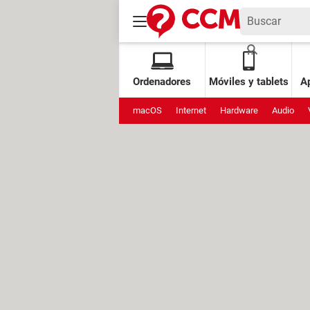
Ordenadores
Móviles y tablets
Ap
macOS
Internet
Hardware
Audio