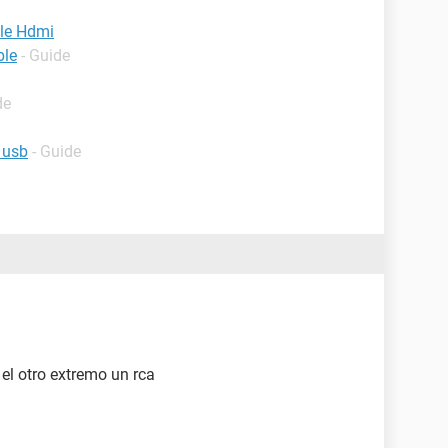
ble Hdmi
ble
- Guide
de
 usb
- Guide
el otro extremo un rca