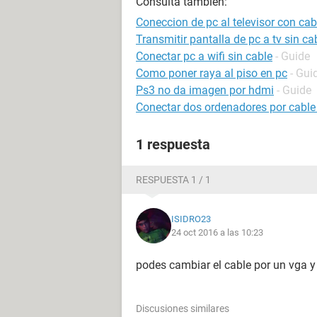
Consulta también:
Coneccion de pc al televisor con ca
Transmitir pantalla de pc a tv sin ca
Conectar pc a wifi sin cable
- Guide
Como poner raya al piso en pc
- Gui
Ps3 no da imagen por hdmi
- Guide
Conectar dos ordenadores por cable
1 respuesta
RESPUESTA 1 / 1
ISIDRO23
24 oct 2016 a las 10:23
podes cambiar el cable por un vga y 
Discusiones similares