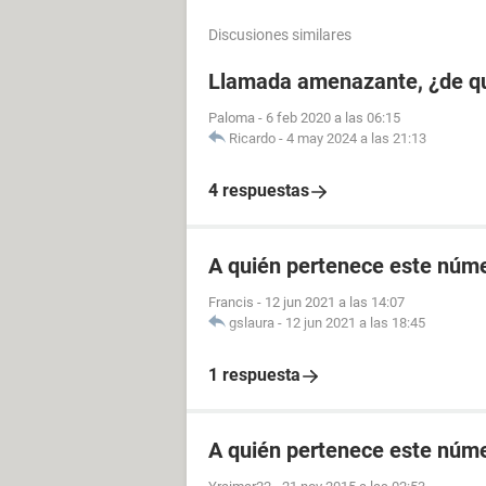
Discusiones similares
Llamada amenazante, ¿de q
Paloma
-
6 feb 2020 a las 06:15
Ricardo
-
4 may 2024 a las 21:13
4 respuestas
A quién pertenece este núm
Francis
-
12 jun 2021 a las 14:07
gslaura
-
12 jun 2021 a las 18:45
1 respuesta
A quién pertenece este núme