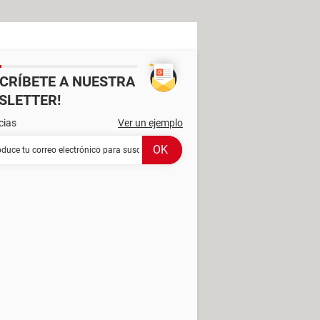
SCRÍBETE A NUESTRA
SLETTER!
cias
Ver un ejemplo