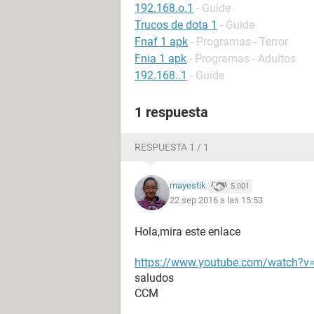
192.168.o.1
- Guide
Trucos de dota 1
- Guide
Fnaf 1 apk
- Programas - Terror
Fnia 1 apk
- Programas - Adultos
192.168..1
- Guide
1 respuesta
RESPUESTA 1 / 1
mayestik
5.001
22 sep 2016 a las 15:53
Hola,mira este enlace
https://www.youtube.com/watch?
saludos
CCM