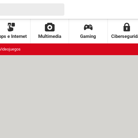
ps e Internet
Multimedia
Gaming
Cibersegurid
Videojuegos