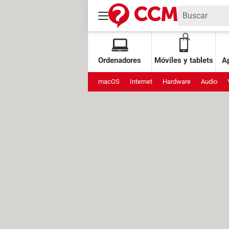
Ordenadores
Móviles y tablets
Ap
macOS
Internet
Hardware
Audio