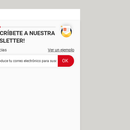
SCRÍBETE A NUESTRA
SLETTER!
cias
Ver un ejemplo