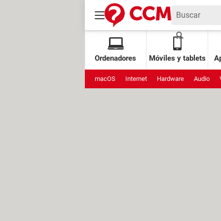
Ordenadores
Móviles y tablets
Ap
macOS
Internet
Hardware
Audio