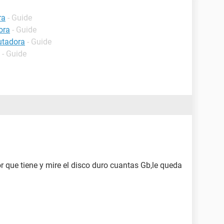
ra
- Guide
ora
- Guide
utadora
- Guide
- Guide
r que tiene y mire el disco duro cuantas Gb,le queda