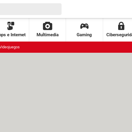
ps e Internet
Multimedia
Gaming
Cibersegurid
Videojuegos