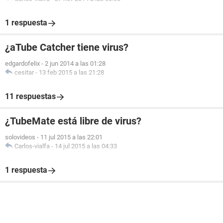
1 respuesta
¿aTube Catcher tiene virus?
edgardofelix
-
2 jun 2014 a las 01:28
cesitar
-
13 feb 2015 a las 21:28
11 respuestas
¿TubeMate está libre de virus?
solovideos
-
11 jul 2015 a las 22:01
Carlos-vialfa
-
14 jul 2015 a las 04:33
1 respuesta