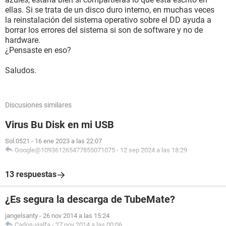
ellas. Si se trata de un disco duro interno, en muchas veces
la reinstalación del sistema operativo sobre el DD ayuda a
borrar los errores del sistema si son de software y no de
hardware.
¿Pensaste en eso?
Saludos.
Discusiones similares
Virus Bu Disk en mi USB
Sol.0521
-
16 ene 2023 a las 22:07
Google@109361265477855071075
-
12 sep 2024 a las 18:29
13 respuestas
¿Es segura la descarga de TubeMate?
jangelsanty
-
26 nov 2014 a las 15:24
Carlos-vialfa
-
27 nov 2014 a las 00:06