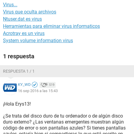
Virus...
Virus que oculta archivos
Ntuser.dat es virus
Herramientas para eliminar virus informaticos
Acrotray es un virus
System volume information virus
1 respuesta
RESPUESTA 1 / 1
KY_WD
519
16 sep 2016 a las 15:43
¡Hola Erys13!
¿Se trata del disco duro de tu ordenador o de algún disco
duro externo? ¿Las ventanas emergentes muestran algún
código de error o son pantallas azules? Si tienes pantallas
azules, estaría bien si compartieras lo que está escrito en