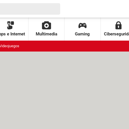
ps e Internet
Multimedia
Gaming
Cibersegurid
Videojuegos