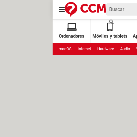
Ordenadores
Móviles y tablets
Ap
macOS
Internet
Hardware
Audio