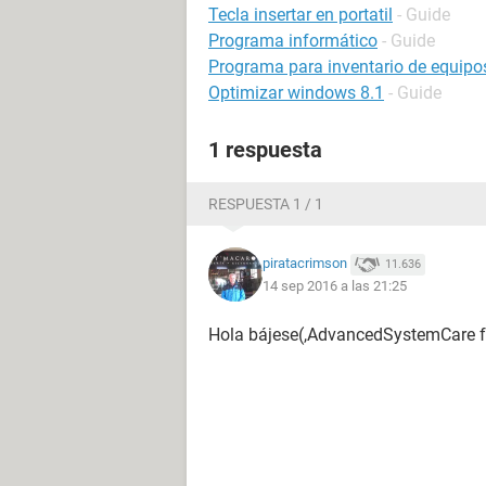
Tecla insertar en portatil
- Guide
Programa informático
- Guide
Programa para inventario de equip
Optimizar windows 8.1
- Guide
1 respuesta
RESPUESTA 1 / 1
piratacrimson
11.636
14 sep 2016 a las 21:25
Hola bájese(,AdvancedSystemCare f