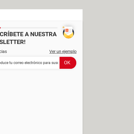
SCRÍBETE A NUESTRA
SLETTER!
cias
Ver un ejemplo