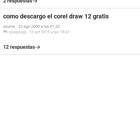
2 respuestas
como descargo el corel draw 12 gratis
azuma
-
25 ago 2009 a las 01:20
josepluigi
-
12 oct 2015 a las 18:41
12 respuestas