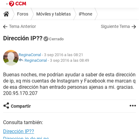
Foros
Móviles y tabletas
iPhone
Tema Anterior
Siguiente Tema
Dirección IP??
Cerrado
ReginaCorral
- 3 sep 2016 a las 08:21
ReginaCorral
-
3 sep 2016 a las 08:49
Buenas noches, me podrían ayudar a saber de esta dirección
de ip, xq mis cuentas de Instagram y Facebook me marcan q
de esa dirección han entrado personas ajenas a mi. gracias.
200.95.170.207
Compartir
Consulta también:
Dirección IP??
Direccion ip de mi pc