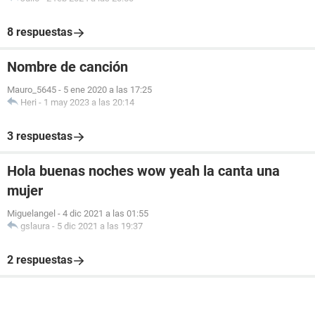
8 respuestas
Nombre de canción
Mauro_5645
-
5 ene 2020 a las 17:25
Heri
-
1 may 2023 a las 20:14
3 respuestas
Hola buenas noches wow yeah la canta una
mujer
Miguelangel
-
4 dic 2021 a las 01:55
gslaura
-
5 dic 2021 a las 19:37
2 respuestas