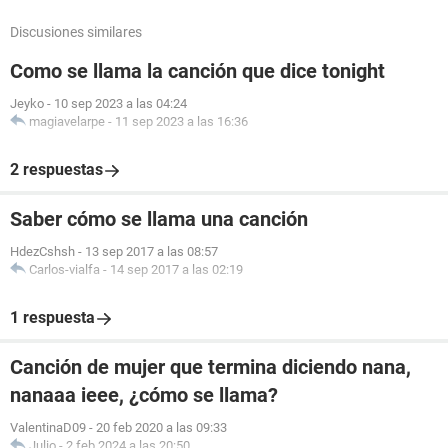
Discusiones similares
Como se llama la canción que dice tonight
Jeyko
-
10 sep 2023 a las 04:24
magiavelarpe
-
11 sep 2023 a las 16:36
2 respuestas
Saber cómo se llama una canción
HdezCshsh
-
13 sep 2017 a las 08:57
Carlos-vialfa
-
14 sep 2017 a las 02:19
1 respuesta
Canción de mujer que termina diciendo nana,
nanaaa ieee, ¿cómo se llama?
ValentinaD09
-
20 feb 2020 a las 09:33
Julio
-
2 feb 2024 a las 20:50