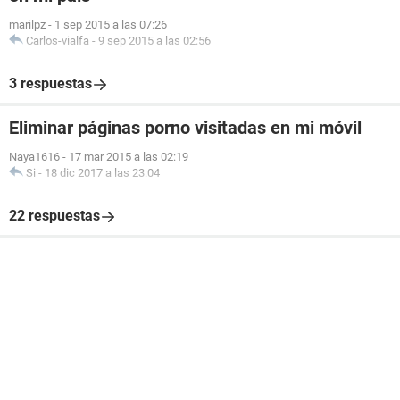
marilpz
-
1 sep 2015 a las 07:26
Carlos-vialfa
-
9 sep 2015 a las 02:56
3 respuestas
Eliminar páginas porno visitadas en mi móvil
Naya1616
-
17 mar 2015 a las 02:19
Si
-
18 dic 2017 a las 23:04
22 respuestas